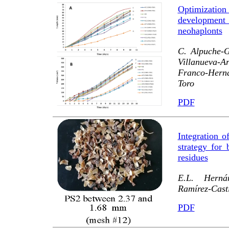
Optimizatio
development 
neohaplonts
C. Alpuche-G
Villanueva-A
Franco-Herná
Toro
PDF
Integration o
strategy for
residues
E.L. Hernán
Ramírez-Casti
PDF