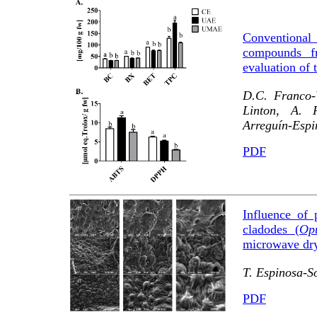
Conventional 
compounds fr
evaluation of t
D.C. Franco-
Linton, A. 
Arreguín-Espin
PDF
Influence of
cladodes (
Opu
microwave dry
T. Espinosa-S
PDF