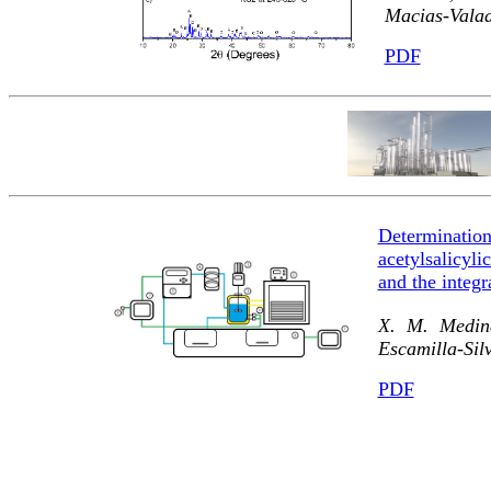
Macias-Valad
PDF
Determinati
acetylsalicyl
and the integ
X. M. Medin
Escamilla-Sil
PDF