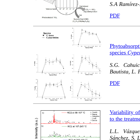
S.A Ramírez-
PDF
Phytoabsorpt
species
Cyper
S.G. Cahuic
Bautista, L.
PDF
Variability o
to the treatm
L.L. Vázque
Sánchez, S. 