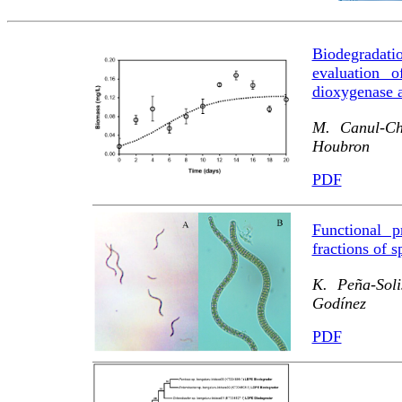
Biodegradat
evaluation o
dioxygenase a
M. Canul-Ch
Houbron
PDF
Functional p
fractions of s
K. Peña-Soli
Godínez
PDF