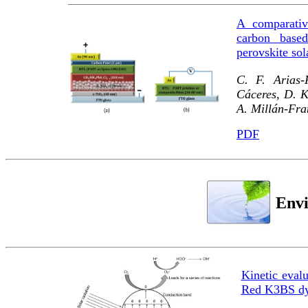
A comparativ
carbon based
perovskite sol
C. F. Arias
Cáceres, D. K
A. Millán-Fra
PDF
Envi
Kinetic evalu
Red K3BS dye