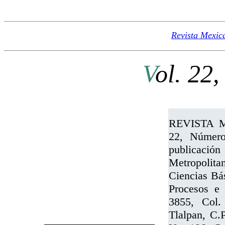
Revista Mexic
V
ol. 22,
REVISTA 
22, Número
publicació
Metropolita
Ciencias Bás
Procesos e 
3855, Col.
Tlalpan, C.