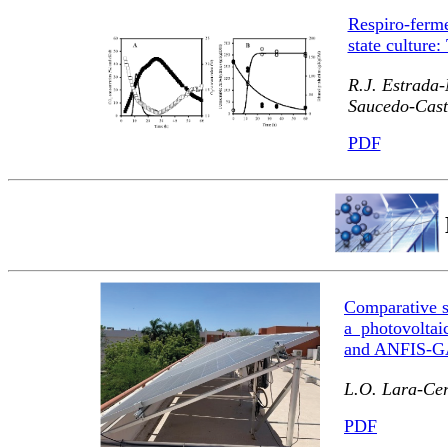
Respiro-ferme
state culture
R.J. Estrada-
Saucedo-Casta
PDF
Comparative st
a photovoltai
and ANFIS-
L.O. Lara-Cer
PDF