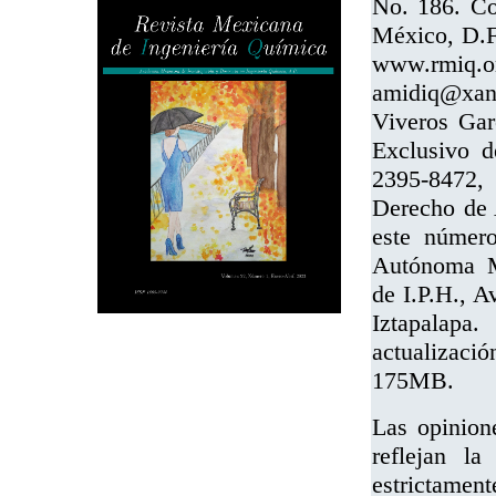
No. 186. Co
México, D.F.
www.rmi
amidiq@xan
Viveros Gar
Exclusivo 
2395-8472, 
Derecho de 
este número
Autónoma Me
de I.P.H., A
Iztapalapa
actualizaci
175MB.
Las opinion
reflejan la
estrictament