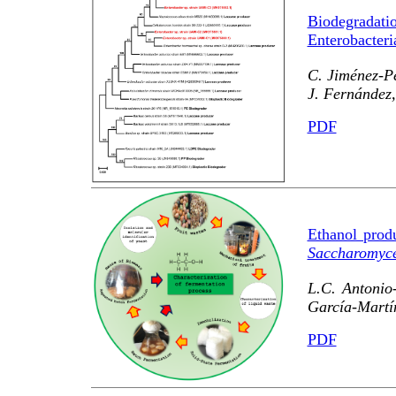
Biodegradat
Enterobacteri
C. Jiménez-Pe
J. Fernández
PDF
Ethanol prod
Saccharomyce
L.C. Antonio
García-Martí
PDF